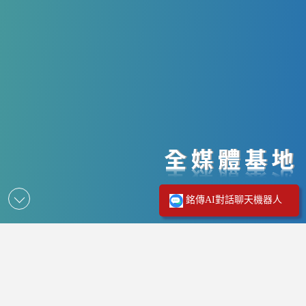
銘傳AI對話聊天機器人
傳院師資
產學合作
聚焦校友
院上師資跨系橫向整合、各系課程活動縱
111學年度傳播學院產學合作案以廣銷系11
傳院精選
向精研
件、新傳系6件最為耀眼，總經費超過
超過四十屆的優秀校友們遍布國內外
2,100萬元