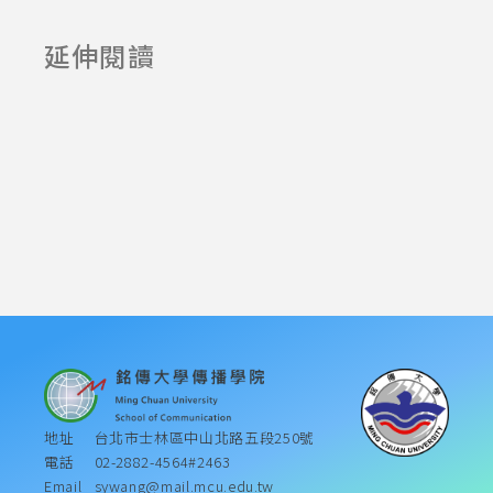
說-校園創意金
大學 開設行銷
延伸閱讀
2025-06-23
2025-07-23
句獎 開跑啦
傳播跨域實作
課程
地址
台北市士林區中山北路五段250號
電話
02-2882-4564#2463
Email
sywang@mail.mcu.edu.tw