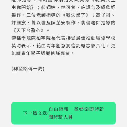
由你開始》；郝翊婷、林可萱、許譯勻及繆欣妤
製作、三位老師指導的《我失業了》；高子祺、
許維宸、曾以璇及陳芷安製作，裴倫老師指導的
《天下台盈心》。
傳播學院陳柏宇院長代表接受最佳推動績優學校
獎時表示，藉由青年創意將信託概念影片化，更
能讓青年學子認識信託專業。
(轉至銘傳一周)
自由時報 徵娛樂即時新
下一篇文章
⁄
聞時薪人員
我的大學我來
新北市X銘傳