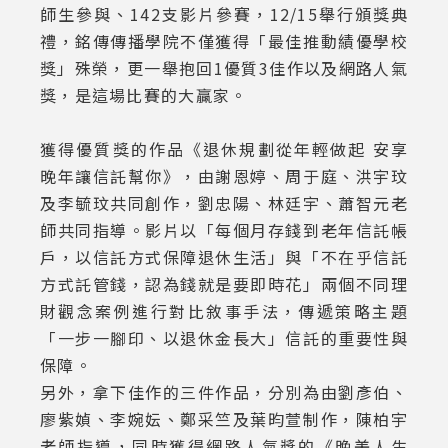
師生參與、142支影片參賽，12/15舉行頒獎典
禮，銘傳傳播學院不僅獲得「最佳推動績優學校
獎」殊榮，更一舉抱回1優質3佳作以及網路人氣
獎，是這場比賽的大贏家。
獲得優質獎的作品《退休規劃從年輕做起 安享
晚年讓信託幫你》，由謝恩婷、周于庭、洪宇玟
及李毓玟共同創作，劉忠陽、林廷宇、蕭智元老
師共同指導。影片以「每個月存錢到老年信託帳
戶，以信託方式保障退休生活」與「不在乎信託
方式託管錢，認為錢就是要即時花」兩個不同理
財觀念案例進行對比敘事手法，傳遞策略主題
「一步一腳印、以退休金長大」信託的重要性與
保障。
另外，拿下佳作的三件作品，分別為由劉彥伯、
廖紫媜、李婉妘、鄭采竺及葉昀萱制作，陳柏宇
老師指導，同時獲得網路人氣獎的《晚美人生