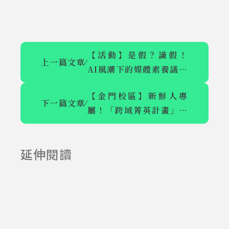
【活動】是假？識假！
上一篇文章
⁄
AI風潮下的媒體素養議題
傳播論壇
【金門校區】新鮮人專
下一篇文章
⁄
屬！「跨域菁英計畫」玩
【新傳所境外
TVBS新聞網
轉各領域
專班成立暨招
徵求娛樂新聞
延伸閱讀
2024-08-13
2023-03-01
生公告】
組影音編輯工
讀生