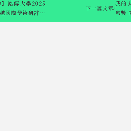
】銘傳大學2025
我的
下一篇文章
⁄
越國際學術研討會
句獎 
過公告
新北市X銘傳
我的大學我來
大學 開設行
說-2025校園
銷傳播跨域實
創意金句獎 
作課程
得獎名單公告