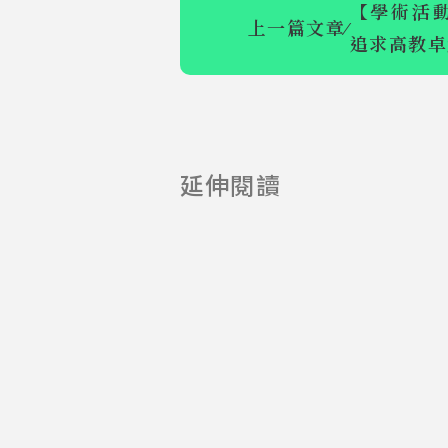
【學術活動
上一篇文章
⁄
追求高教卓
全文複審通
我的大學我來
延伸閱讀
說-校園創意
金句獎 開跑
啦