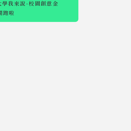
大學我來說-校園創意金
開跑啦
【學術活動】
銘傳大學
2026追求高
教卓越國際學
術研討會議程
公告