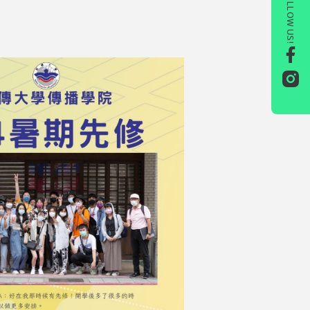
FOLLOW US!
！