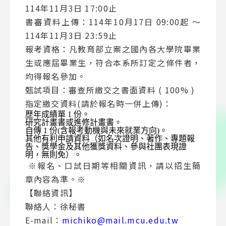
114年11月3日 17:00止
書審資料上傳：114年10月17日 09:00起 ～
114年11月3日 23:59止
報考資格：凡教育部立案之國內各大學院畢業
生或應屆畢業生，符合本系所訂定之條件者，
均得報名參加。
甄試項目：審查所繳交之書面資料 ( 100% )
指定繳交資料(請於報名時一併上傳)：
歷年成績單 1 份。
研究計畫書或進修計畫書。
自傳 1 份(含報考動機與未來就業方向)。
其他有利申請資料（如名次證明、著作、專題報
告、獎學金及其他獲獎資料、參與社團表現證
明，無則免）。
※
報名、口試日期等相關資訊，請以招生簡
章內容為準。
※
【
聯絡資訊
】
聯絡人：徐秘書
E-mail：
michiko@mail.mcu.edu.tw