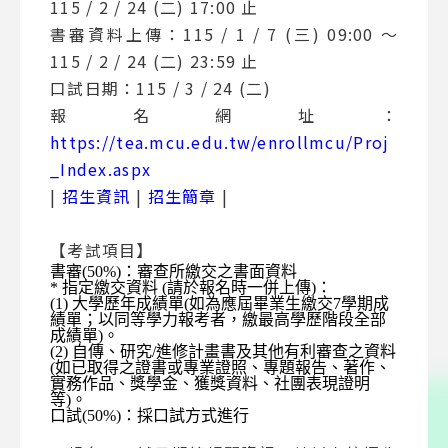
115 / 2 / 24 (二) 17:00 止
書審資料上傳：115 / 1 / 7 (三) 09:00 ～
115 / 2 / 24 (二) 23:59 止
口試日期：115 / 3 / 24 (二)
報名網址：
https://tea.mcu.edu.tw/enrollmcu/Proj
_Index.aspx
|
招生資訊
|
招生簡章
|
【考試項目】
書審(50%)：審查所繳交之書面資料
* 指定繳交資料 (請於報名時一併上傳)：
(1) 大學歷年成績單(如為應屆畢業生繳交7學期成
績單；以同等學力報考者，繳最高學歷階段全部
成績單)。
(2) 自傳、研究/進修計畫書及其他有利審查之資料
(如已取得之證書或專業證照、專題報告、著作、
實務作品、獎學金、獲獎資料、社團表現證明
等)。
口試(50%)：採口試方式進行