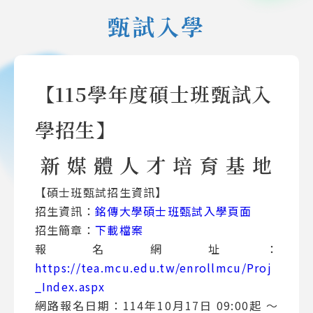
甄試入學
【
115
學年度碩士班甄試入
學招生】
新
媒
體
人
才
培
育
基
地
【碩士班甄試招生資訊】
招生資訊：
銘傳大學碩士班甄試入學頁面
招生簡章：
下載檔案
報名網址：
https://tea.mcu.edu.tw/enrollmcu/Proj
_Index.aspx
網路報名日期：114年10月17日 09:00起 ～