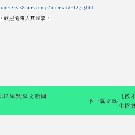
.com/OasisShoeGroup?mibextid=LQQJ4d
，歡迎隨時與其聯繫。
37屆吳舜文新聞
【徵
下一篇文章
⁄
生招募