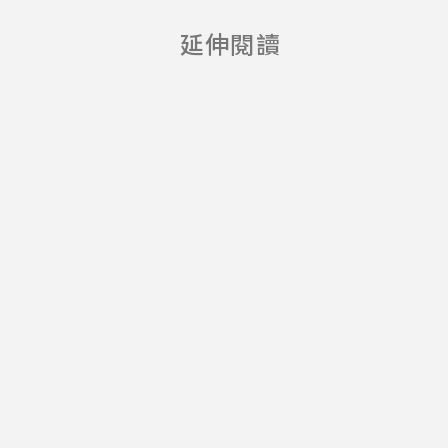
我的大學我來
延伸閱讀
說-校園創意
金句獎 開跑
啦