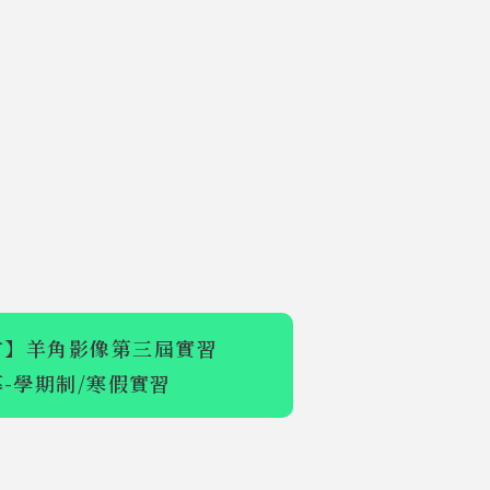
才】羊角影像第三屆實習
-學期制/寒假實習