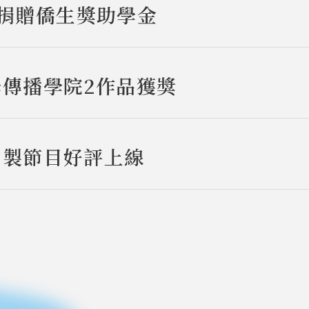
受理捐贈僑生獎助學金
學傳播學院2作品獲獎
自製節目好評上線