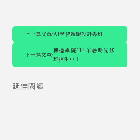
上一篇文章
⁄
AI學習體驗設計專班
傳播學院114年暑期先修
下一篇文章
⁄
班招生中！
我的大學我來
新北市X銘傳
說-校園創意金
大學 開設行銷
延伸閱讀
2025-06-23
2025-07-23
句獎 開跑啦
傳播跨域實作
課程