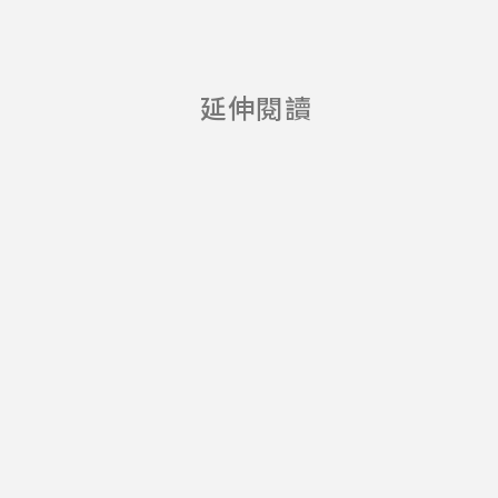
我的大學我來
延伸閱讀
說-校園創意
金句獎 開跑
啦