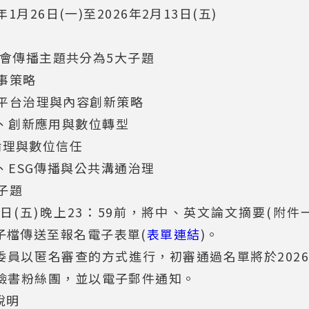
月26日(一)至2026年2月13日(五)
討會傳播主題共分為5大子題
事策略
平台治理與內容創新策略
、創新應用與數位轉型
倫理與數位信任
續、ESG傳播與公共溝通治理
子題
月16日(五)晚上23：59前，將中、英文論文摘要(附
電子檔傳送至報名電子表單(
表單連結
)。
委員以匿名審查的方式進行，初審通過名單將於2026
M臉書粉絲團，並以電子郵件通知。
說明