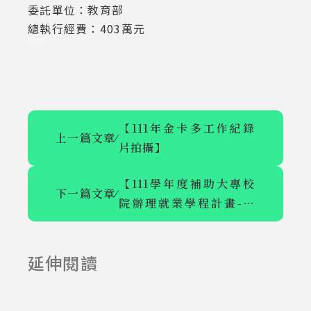
委託單位：教育部
總執行經費：403萬元
【111年金卡多工作紀錄
上一篇文章
⁄
片拍攝】
【111學年度補助大專校
下一篇文章
⁄
院辦理就業學程計畫-數
【111年食農教
【亞洲共創品
位公關與品牌設計人才學
育推廣計畫(一
牌暨數位行銷
程】
延伸閱讀
2023-03-07
2023-03-07
般型-社會
計畫】
組)】