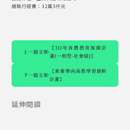
總執行經費：32萬5仟元
【111年食農教育推廣計
上一篇文章
⁄
畫(一般型-社會組)】
【素養導向高教學習創新
下一篇文章
⁄
計畫】
【111年食農教
【素養導向高
育推廣計畫(一
教學習創新計
延伸閱讀
2023-03-07
2023-03-07
般型-社會
畫】
組)】