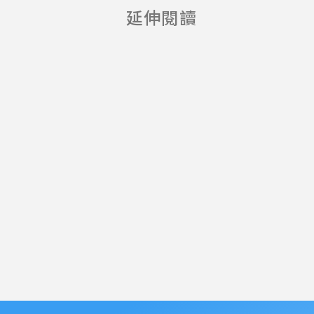
延伸閱讀
教育推廣計畫
(一般型-社會
組)】