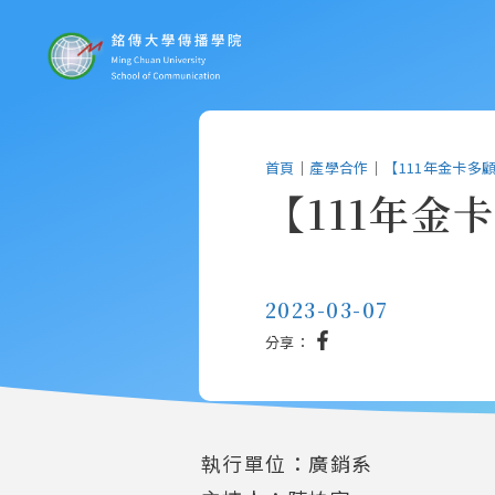
首頁
｜
產學合作
｜
【111年金卡多
【111年金
2023-03-07
分享：
執行單位：廣銷系