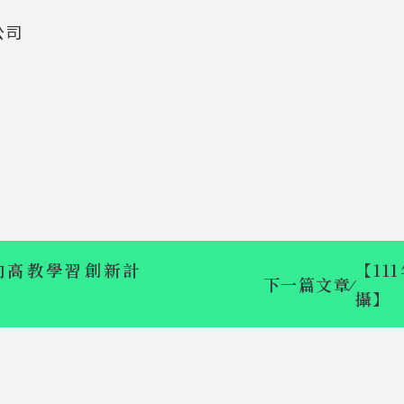
公司
向高教學習創新計
【1
下一篇文章
⁄
攝】
【亞洲共創品
【素養導向高