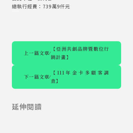
總執行經費：739萬9仟元
【亞洲共創品牌暨數位行
上一篇文章
⁄
銷計畫】
【111年金卡多顧客調
下一篇文章
⁄
查】
【111年食農教
【亞洲共創品
育推廣計畫(一
牌暨數位行銷
延伸閱讀
2023-03-07
2023-03-07
般型-社會
計畫】
組)】