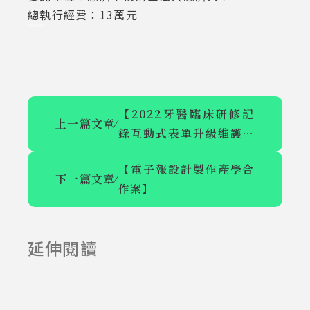
總執行經費：13萬元
【2022牙醫臨床研修記
上一篇文章
⁄
錄互動式表單升級維護計
畫】
【電子報設計製作產學合
下一篇文章
⁄
作案】
【2022牙醫臨
【電子報設計
床研修記錄互
製作產學合作
延伸閱讀
2023-03-07
2023-03-07
動式表單升級
案】
維護計畫】