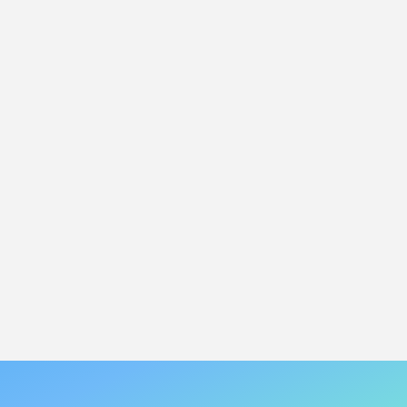
行銷活動執
行】