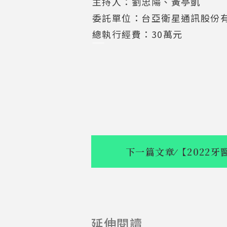
主持人：劉忠陽、黃亭凱
委託單位：台亞衛星通訊股份
總執行經費：30萬元
下一篇文章
⁄
【2022
【2022牙醫
延伸閱讀