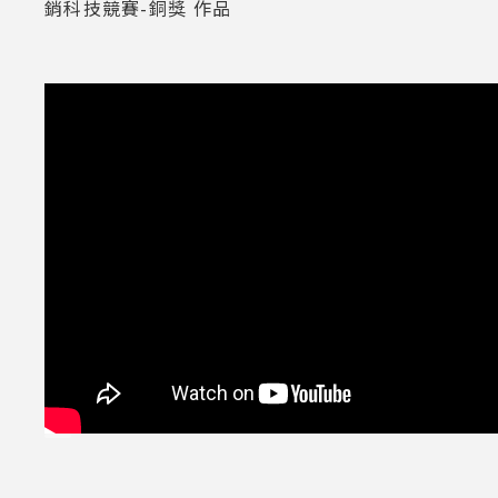
銷科技競賽-銅獎 作品