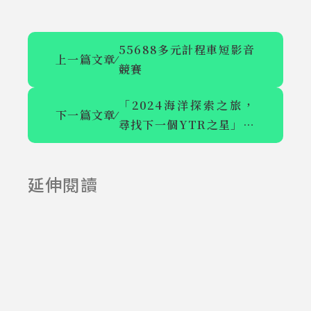
55688多元計程車短影音
上一篇文章
⁄
競賽
「2024海洋探索之旅，
下一篇文章
⁄
尋找下一個YTR之星」海
記憶有
「紀」承者
洋保育創意影音競賽
你-2023信託
們-2023信託
延伸閱讀
2023-12-28
2023-12-28
有愛徵影活動
有愛徵影活動
金質獎
銀質獎