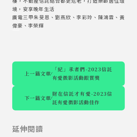
樓，不動產信託結合都更危老，打造樂齡居住環
境，安享晚年生活
廣電三甲朱旻恩、劉燕欣、李彩玲、陳鴻霖、黃
偉豪、李榮輝
「紀」承者們-2023信託
上一篇文章
⁄
有愛徵影活動銀質獎
財在信託才有愛-2023信
下一篇文章
⁄
託有愛徵影活動佳作
記憶有
「紀」承者
你-2023信託
們-2023信託
延伸閱讀
2023-12-28
2023-12-28
有愛徵影活動
有愛徵影活動