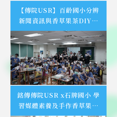
【傳院USR】百齡國小分辨
新聞資訊與香草果茶DIY健
康飲食活動紀錄
銘傳傳院USR x石牌國小 學
習媒體素養及手作香草果茶
好滋味