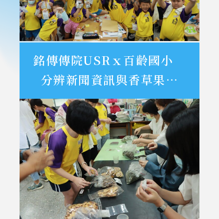
銘傳傳院USRｘ百齡國小
分辨新聞資訊與香草果茶
DIY健康飲食