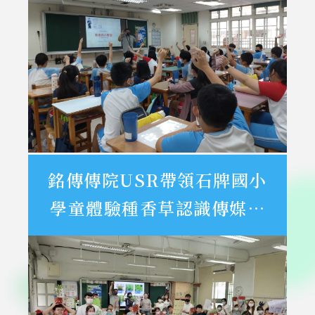
銘傳傳院USR帶領石牌國小
學童體驗種香草認識傳媒工
作