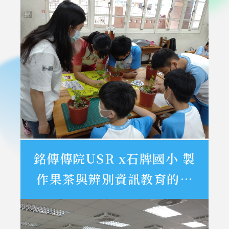
銘傳傳院USR x石牌國小 製
作果茶與辨別資訊教育的歡
樂園