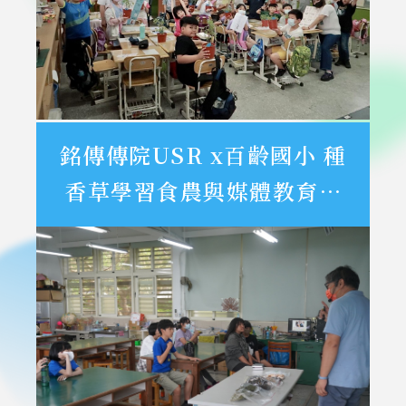
銘傳傳院USR x百齡國小 種
香草學習食農與媒體教育的
奇遇旅程