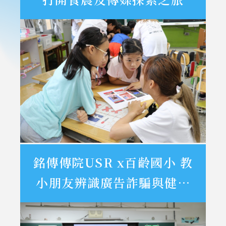
銘傳傳院USR x百齡國小 教
小朋友辨識廣告詐騙與健康
飲食