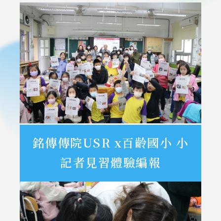
銘傳傳院USR x百齡國小 小
記者見習體驗編報