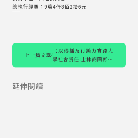
總執行經費：9萬4仟8佰2拾6元
【以傳播及行銷力實踐大
上一篇文章
⁄
學社會責任:士林商圈再造
【Podcast內
計畫】
容行銷活動執
【中國神獸】
延伸閱讀
2023-03-07
2023-03-07
行】