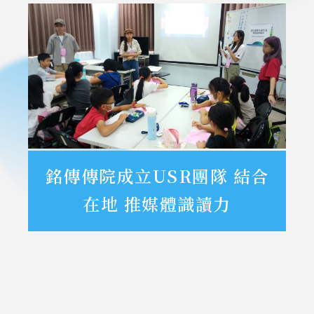
銘傳傳院成立USR團隊 結合
在地 推媒體識讀力