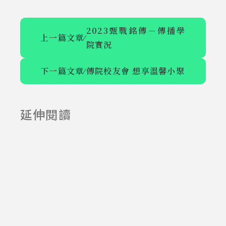
2023甄戰銘傳－傳播學
上一篇文章
⁄
院實況
下一篇文章
⁄
傳院校友會 想享溫馨小聚
傳院校友會  想
2023甄戰銘傳
享溫馨小聚
－傳播學院實
延伸閱讀
2023-06-05
2023-04-23
況