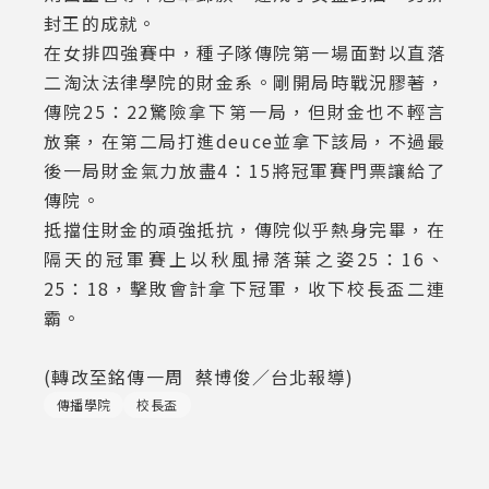
封王的成就。
在女排四強賽中，種子隊傳院第一場面對以直落
二淘汰法律學院的財金系。剛開局時戰況膠著，
傳院25：22驚險拿下第一局，但財金也不輕言
放棄，在第二局打進deuce並拿下該局，不過最
後一局財金氣力放盡4：15將冠軍賽門票讓給了
傳院。
抵擋住財金的頑強抵抗，傳院似乎熱身完畢，在
隔天的冠軍賽上以秋風掃落葉之姿25：16、
25：18，擊敗會計拿下冠軍，收下校長盃二連
霸。
(轉改至銘傳一周 蔡博俊／台北報導)
傳播學院
校長盃