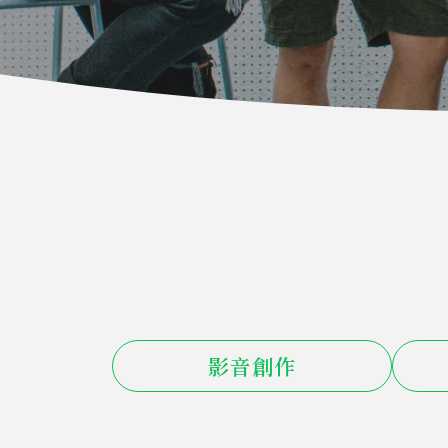
影音創作
銘天就暈傳