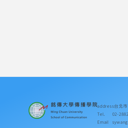
address
台北市
Tel.
02-288
Email
sywang