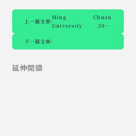
Ming Chuan
上一篇文章
⁄
University 2026
International
下一篇文章
⁄
Academic
Symposium on
Pursuing Excellence
延伸閱讀
in Higher Education
2025-06-23
2025-07-23